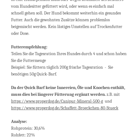
vom Hundesitter gefüttert wird, oder wenn es einfach mal
schnell gehen soll. Der Hund bekommt weiterhin ein gesundes
Futter. Auch die gewohnten Zusätze können problemlos
beigemischt werden. Kein lästiges Umstellen auf Trockenfutter
oder Dose.
Futterempfehlung:
Teilen Sie die Tagesration Ihres Hundes durch 4 und schon haben
Sie die Futtermenge
Beispiel: Sie füttern täglich 200g frische Tagesration - Sie
benötigen 50g Quick-Barf.
Da der Quick Barf keine Innereien, Öle und Knochen enthält,
muss dies bei längerer Fütterung ergänzt werden.
z.B. mit
https://www.properdog.de/Canipur-Mineral-500-g
und
https://www.properdog.de/Schaffett-Broeckchen-80-Stueck
Analyse:
Rohprotein: 30,6%
Rohfett: 22%