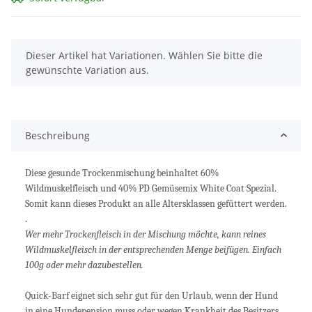
x
Dieser Artikel hat Variationen. Wählen Sie bitte die
gewünschte Variation aus.
Beschreibung
Diese gesunde Trockenmischung beinhaltet 60%
Wildmuskelfleisch und 40% PD Gemüsemix White Coat Spezial.
Somit kann dieses Produkt an alle Altersklassen gefüttert werden.
.
Wer mehr Trockenfleisch in der Mischung möchte, kann reines
Wildmuskelfleisch in der entsprechenden Menge beifügen. Einfach
100g oder mehr dazubestellen.
Quick-Barf eignet sich sehr gut für den Urlaub, wenn der Hund
in eine Hundepension muss oder wegen Krankheit des Besitzers