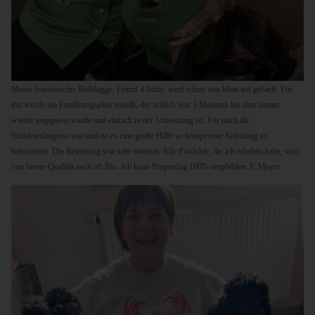
Meine französische Bulldogge, Franzl 4 Jahre, wird schon von klein auf gebarft. Für
ihn wurde ein Ernährungsplan erstellt, der zeitlich von 3 Monaten bis dato immer
wieder angepasst wurde und einfach in der Umsetzung ist. Für mich als
Hundeanfängerin war und ist es eine große Hilfe so kompetente Anleitung zu
bekommen. Die Betreuung war sehr intensiv. Alle Produkte, die ich erhalten habe, sind
von bester Qualität auch oft Bio. Ich kann Properdog 100% empfehlen. F. Meyer