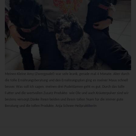
Meinen Kleine Amy (Zwergpudel) war sehr krank, gerade mal 4 Monate. Aber durch
die tolle Ernährungsberatung und den Ernährungsplan ging es meiner Maus schnell
besser.
Was soll ich sagen, meinen drei Pudeldamen geht es gut. Durch das tolle
Futter und die wertvollen Zusatz Produkte- wie Öle und auch Kräuterpulver sind wir
bestens versorgt.
Danke ihnen beiden und ihrem tollen Team für die immer gute
Beratung und die tollen Produkte.
Anja Schnee-Heilpraktikerin