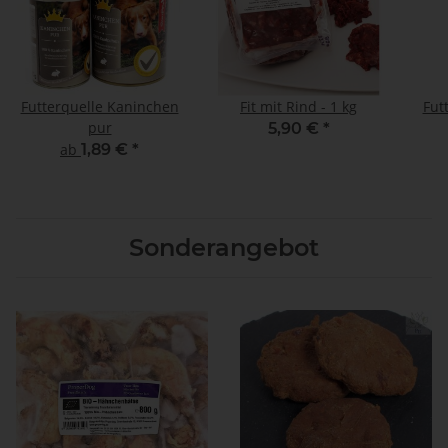
Futterquelle Kaninchen
Fit mit Rind - 1 kg
Fut
pur
5,90 €
*
ab
1,89 €
*
Sonderangebot