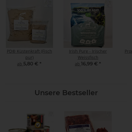
PD® Küstenkraft (Fisch
Irish Pure - Irischer
Pro
pur)
Weissfisch
ab
5,80 €
*
ab
16,99 €
*
Unsere Bestseller