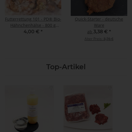
Futterrettung 101 - PD® Bio-
Quick-Starter - deutsche
Hähnchenhälse - 800 g
Ware
(Frostware)
4,00 €
*
ab
3,38 €
*
Alter Preis:
3,76 €
Top-Artikel