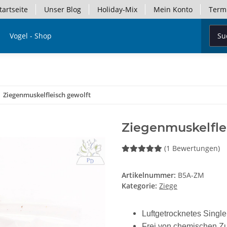
tartseite
Unser Blog
Holiday-Mix
Mein Konto
Term
Vogel - Shop
Ziegenmuskelfleisch gewolft
Ziegenmuskelfle
(1 Bewertungen)
Artikelnummer:
B5A-ZM
Kategorie:
Ziege
Luftgetrocknetes Singl
Frei von chemischen Z