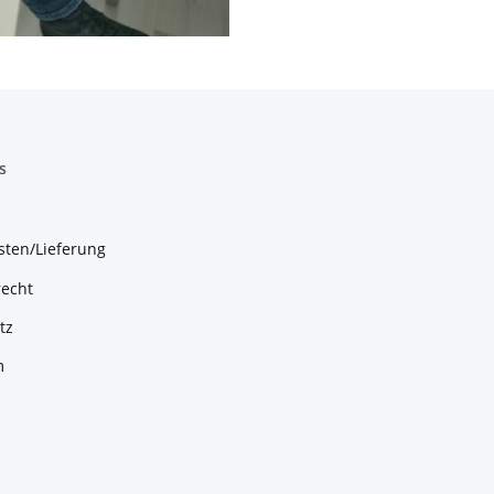
s
sten/Lieferung
recht
tz
m