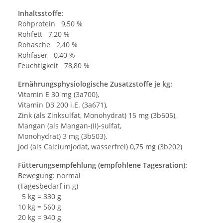
Inhaltsstoffe:
Rohprotein 9,50 %
Rohfett 7,20 %
Rohasche 2,40 %
Rohfaser 0,40 %
Feuchtigkeit 78,80 %
Ernährungsphysiologische Zusatzstoffe je kg:
Vitamin E 30 mg (3a700),
Vitamin D3 200 i.E. (3a671),
Zink (als Zinksulfat, Monohydrat) 15 mg (3b605),
Mangan (als Mangan-(II)-sulfat,
Monohydrat) 3 mg (3b503),
Jod (als Calciumjodat, wasserfrei) 0,75 mg (3b202)
Fütterungsempfehlung (empfohlene Tagesration):
Bewegung: normal
(Tagesbedarf in g)
5 kg = 330 g
10 kg = 560 g
20 kg = 940 g