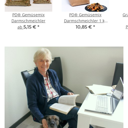
PD® Gemüsemix
PD® Gemüsemix
Gr
Darmschmeichler
Darmschmeichler 1 kg
Papiertüte
Darm
P
ab
5,15 €
*
10,85 €
*
F