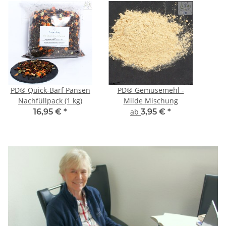
PD® Quick-Barf Pansen
PD® Gemüsemehl -
Nachfüllpack (1 kg)
Milde Mischung
16,95 €
*
ab
3,95 €
*