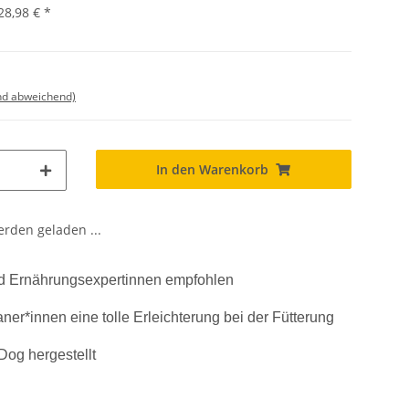
28,98 €
*
nd abweichend)
In den Warenkorb
den geladen ...
und Ernährungsexpertinnen empfohlen
ner*innen eine tolle Erleichterung bei der Fütterung
Dog hergestellt