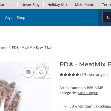
tartseite
Unser Blog
Holiday-Mix
Mein Konto
Term
Vogel - Shop
ngen
PD® - MeatMix Easy (1 kg)
PD® - MeatMix Ea
(4 Bewertungen)
Artikelnummer:
B6B-MME
Kategorie:
Mischungen
50% Rindermuskelfleisc