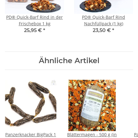
PD® Quick-Barf Rind in der
PD® Quick-Barf Rind
Frischebox 1 kg
Nachfüllpack (1 kg)
25,95 €
*
23,50 €
*
Ähnliche Artikel
Panzerknacker BigPack 1
Blättermagen - 500 g (in
P