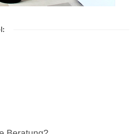
l:
e Beratung?