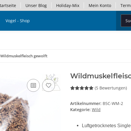
tartseite
Unser Blog
Holiday-Mix
Mein Konto
Term
Vogel - Shop
Wildmuskelfleisch gewolft
Wildmuskelfleisc
(5 Bewertungen)
Artikelnummer:
B5C-WM-2
Kategorie:
Wild
Luftgetrocknetes Singl