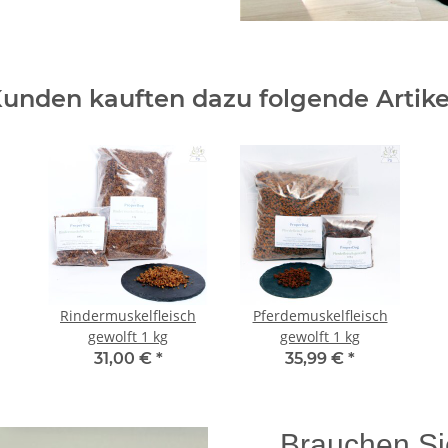
unden kauften dazu folgende Artike
Rindermuskelfleisch
Pferdemuskelfleisch
gewolft 1 kg
gewolft 1 kg
31,00 €
*
35,99 €
*
Brauchen Si