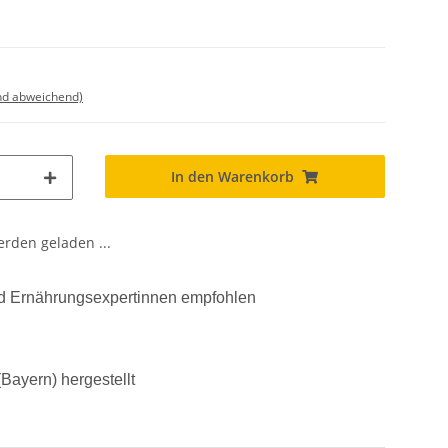
nd abweichend)
In den Warenkorb
den geladen ...
und Ernährungsexpertinnen empfohlen
Bayern) hergestellt