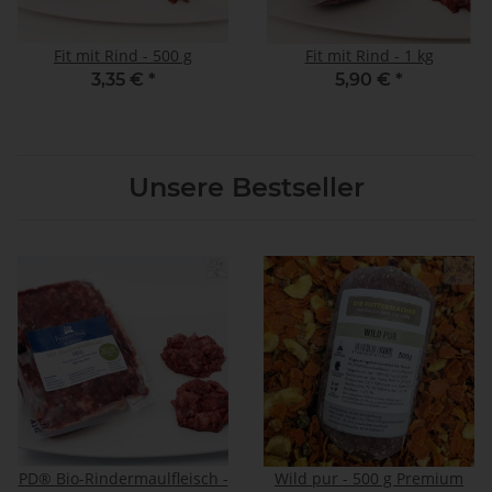
Fit mit Rind - 500 g
Fit mit Rind - 1 kg
3,35 €
*
5,90 €
*
Unsere Bestseller
PD® Bio-Rindermaulfleisch -
Wild pur - 500 g Premium