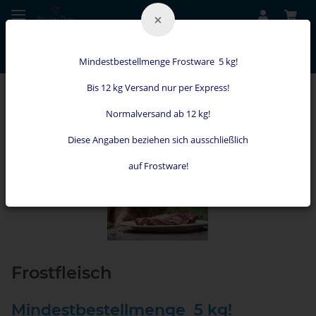
×
Mindestbestellmenge Frostware 5 kg!
Bis 12 kg Versand nur per Express!
Futter
Normalversand ab 12 kg!
Diese Angaben beziehen sich ausschließlich
auf Frostware!
Frostfleisch
Mindestbestellmenge 5 kg!