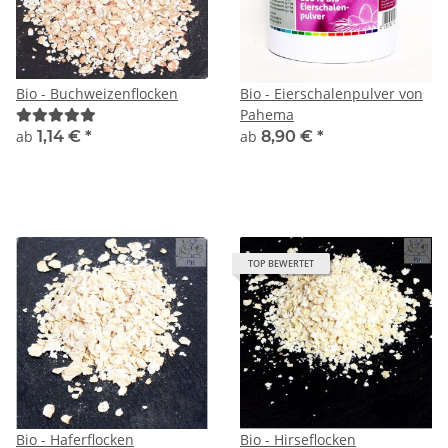
Bio - Buchweizenflocken
Bio - Eierschalenpulver von
Pahema
ab
1,14 €
*
ab
8,90 €
*
TOP BEWERTET
Bio - Haferflocken
Bio - Hirseflocken