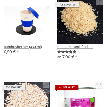
TOP BEWERTET
Bambusbecher (430 ml)
Bio - Amaranthflocken
6,50 €
*
ab
7,90 €
*
TOP BEWERTET
AUSVERKAUFT