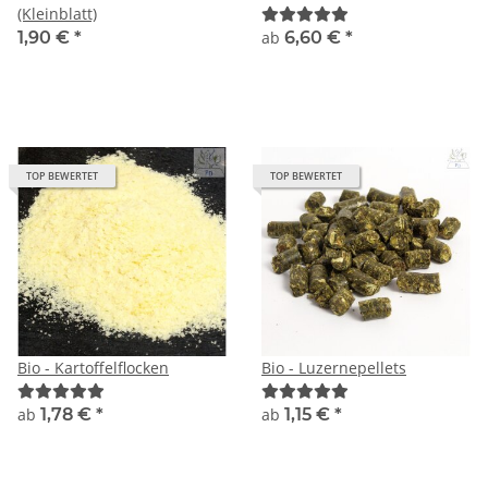
(Kleinblatt)
1,90 €
*
ab
6,60 €
*
TOP BEWERTET
TOP BEWERTET
Bio - Kartoffelflocken
Bio - Luzernepellets
ab
1,78 €
*
ab
1,15 €
*