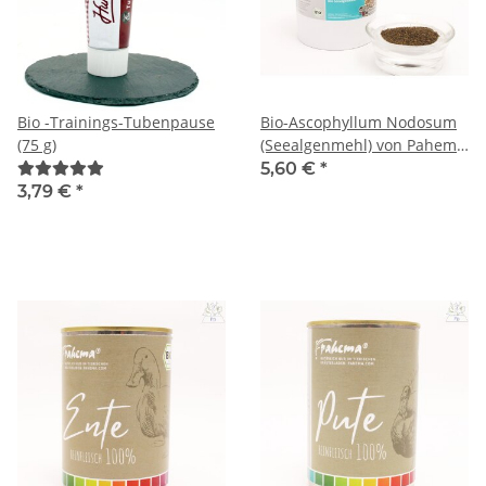
Bio -Trainings-Tubenpause
Bio-Ascophyllum Nodosum
(75 g)
(Seealgenmehl) von Pahema
(250g)
5,60 €
*
3,79 €
*