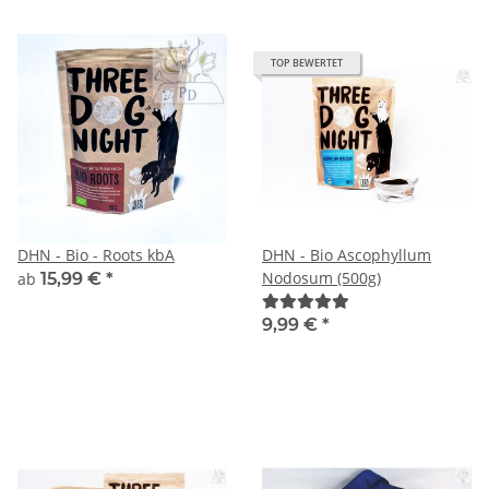
TOP BEWERTET
DHN - Bio - Roots kbA
DHN - Bio Ascophyllum
Nodosum (500g)
ab
15,99 €
*
9,99 €
*