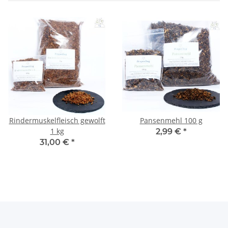
Rindermuskelfleisch gewolft
Pansenmehl 100 g
1 kg
2,99 €
*
31,00 €
*